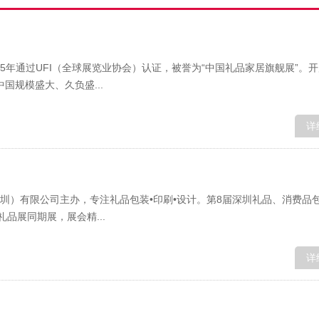
05年通过UFI（全球展览业协会）认证，被誉为“中国礼品家居旗舰展”。
国规模盛大、久负盛...
详
（深圳）有限公司主办，专注礼品包装•印刷•设计。第8届深圳礼品、消费品
礼品展同期展，展会精...
详