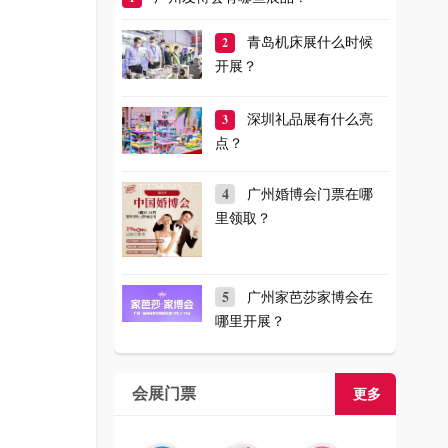
2
青岛机床展什么时候
开展？
3
深圳礼品展有什么亮
点？
4
广州婚博会门票在哪
里领取？
5
广州家芭莎家博会在
哪里开展？
会展门票
更多