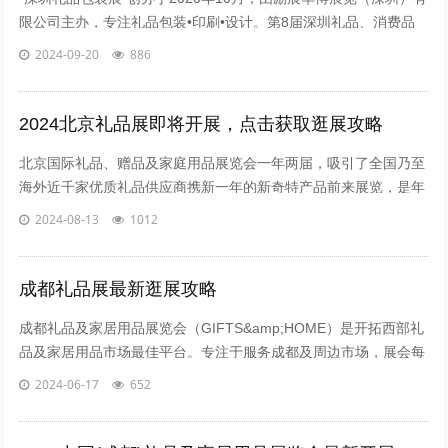
限公司主办，专注礼品包装•印刷•设计。第8届深圳礼品、消费品
包装及印刷展，展会规模10,000平米，汇集200家参展企业。作为
2024-09-20
886
深圳礼品展同期展，展会精...
2024北京礼品展即将开展，点击获取逛展攻略
北京国际礼品、赠品及家庭用品展览会一年两届，吸引了全国乃至
海外近千家优质礼品供应商携新一年的新奇特产品前来展览，是年
度礼品潮流资讯、原创设计及品牌的集中发布平台。近期北京国际
2024-08-13
1012
礼品、赠品及家庭用品展览会...
成都礼品展最新逛展攻略
成都礼品及家居用品展览会（GIFTS&amp;HOME）是开拓西部礼
品及家居用品市场最佳平台。专注于服务成都及周边市场，展会每
年吸引众多专业买家前来采购各种商务礼品、促销礼品、旅游休闲
2024-06-17
652
用品、年节福利礼品等，...