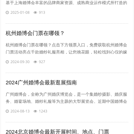
基于上海婚博会丰富的品牌商家资源、成熟商业运作模式所打造的
集结婚顾问、结婚订购于一体、线上选购预约线下体验式购买的
2025-01-08
913
O2O新零售交易平台。 经过...
杭州婚博会门票在哪领？
杭州婚博会门票在哪领？点击下方领票入口，免费获取杭州婚博会
门票活动亮点千款婚纱礼服亮相，让您挑花眼，轻松找到心仪的嫁
衣！百家婚庆策划公司齐聚，量身定制专属于您的浪漫婚礼！珠宝
2024-09-30
927
首饰璀璨夺目，为您的婚礼增...
2024广州婚博会最新逛展指南
广州婚博会，全称为广州婚庆博览会，是一个集婚纱摄影、婚庆服
务、婚宴场地、婚纱礼服等为主题的大型展览会。近期中国婚博会
广州站信息开展时间：12月份举办展馆：广州保利世贸博览馆点击
2024-08-13
1243
索票&gt;&gt;展会亮点亮点1：...
2024北京婚博会最新开展时间、地点、门票