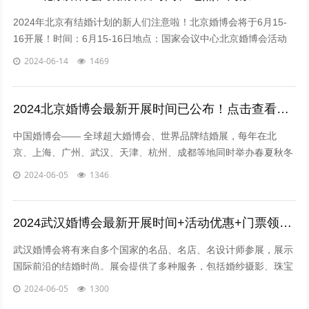
2024年北京有结婚计划的新人们注意啦！北京婚博会将于6月15-
16开展！时间：6月15-16日地点：国家会议中心北京婚博会活动
亮点一站式婚礼筹备：婚博会汇集了婚纱摄影、婚庆服务、婚宴场
2024-06-14
1469
地、婚纱礼服、结婚首饰等多个领...
2024北京婚博会最新开展时间已公布！点击查看展馆地址+福利优惠+门票
中国婚博会—— 全球超大婚博会、世界品牌结婚展，每年在北
京、上海、广州、武汉、天津、杭州、成都等地同时举办春夏秋冬
四季展，先后有30多个国家的3000多名品、名店、设计师、名流
2024-06-05
1346
明星……来中国婚博会发布当季国际...
2024武汉婚博会最新开展时间+活动优惠+门票领取人口
武汉婚博会将有来自多个国家的名品、名店、名设计师参展，展示
国际前沿的结婚时尚。展会提供了多种服务，包括婚纱摄影、珠宝
首饰、婚礼策划、婚宴酒店、婚纱礼服、蜜月旅游以及婚礼用品
2024-06-05
1300
等。此外，展会还提供各种优惠...